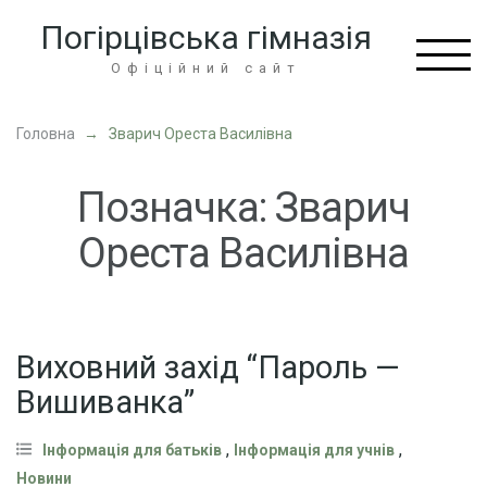
Перейти
Погірцівська гімназія
до
вмісту
Офіційний сайт
(натисніть
Enter)
Головна
→
Зварич Ореста Василівна
Позначка:
Зварич
Ореста Василівна
Виховний захід “Пароль —
Вишиванка”
,
,
Інформація для батьків
Інформація для учнів
Новини