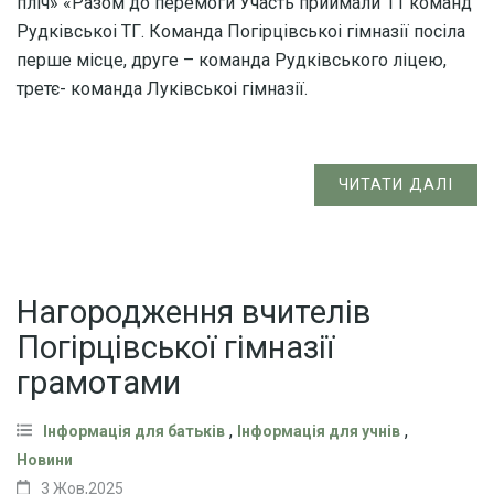
пліч» «Разом до перемоги Участь приймали 11 команд
Рудківськоі ТГ. Команда Погірцівськоі гімназії посіла
перше місце, друге – команда Рудківського ліцею,
третє- команда Луківськоі гімназії.
ЧИТАТИ ДАЛІ
Нагородження вчителів
Погірцівської гімназії
грамотами
,
,
Інформація для батьків
Інформація для учнів
Новини
3 Жов,2025