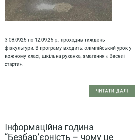
З 08.0925 по 12.09.25 р., проходив тиждень
фізкультури. В програму входить: олімпійський урок у
кожному класі, шкільна руханка, змагання « Веселі
старти».
ЧИТАТИ ДАЛІ
Інформаційна година
“Безбар’єрність – чому це