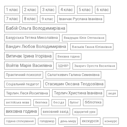
4 клас
1 клас
2 клас
3 клас
5 клас
6 клас
7 клас
8 клас
9 клас
Іванчак Руслана Іванівна
Бабій Ольга Володимирівна
Бахурська Тетяна Миколаївна
Ваврущак Юлія Степанівна
Вандич Любов Володимирівна
Васьків Ганна Юліанівна
Витичак Ірина Ігорівна
Виховна година
Войтів Марія Василівна
ЗДНВР
Зварич Ореста Василівна
Салаткевич Галина Семенівна
Практичний психолог
Стасишин Оксана Теодозіївна
Соціальний педагог
Терлич Леся Йосипівна
Терлич Христина Іванівна
акція
бібліотека
безпека
бесіда
булінг
англійська мова
виховна година
виховний захід
відкритий урок
екскурсія
день миру
конкурс
голодомор
година спілкування