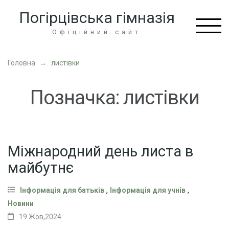
Перейти
Погірцівська гімназія
до
вмісту
Офіційний сайт
(натисніть
Enter)
Головна
→
листівки
Позначка:
листівки
Міжнародний день листа в
майбутнє
,
,
Інформація для батьків
Інформація для учнів
Новини
19 Жов,2024