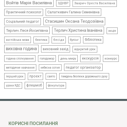
Войтів Марія Василівна
ЗДНВР
Зварич Ореста Василівна
Салаткевич Галина Семенівна
Практичний психолог
Стасишин Оксана Теодозіївна
Соціальний педагог
Терлич Леся Йосипівна
Терлич Христина Іванівна
акція
бібліотека
безпека
бесіда
булінг
англійська мова
виховна година
виховний захід
відкритий урок
екскурсія
день миру
конкурс
голодомор
година спілкування
педагог організатор
методичне навчання
небесна сотня
проєкт
свято
тиждень безпеки дорожнього руху
перший урок
флешмоб
уроки ЯДС
фізкультура
КОРИСНІ ПОСИЛАННЯ