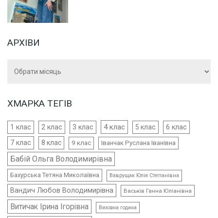
АРХІВИ
Архіви
ХМАРКА ТЕГІВ
4 клас
1 клас
2 клас
3 клас
5 клас
6 клас
7 клас
8 клас
9 клас
Іванчак Руслана Іванівна
Бабій Ольга Володимирівна
Бахурська Тетяна Миколаївна
Ваврущак Юлія Степанівна
Вандич Любов Володимирівна
Васьків Ганна Юліанівна
Витичак Ірина Ігорівна
Виховна година