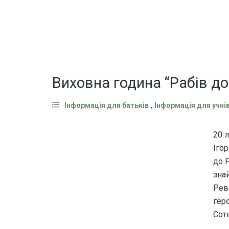
Виховна година “Рабів до
,
Інформація для батьків
Інформація для учні
20 
Іго
до 
зна
Рев
гер
Сот