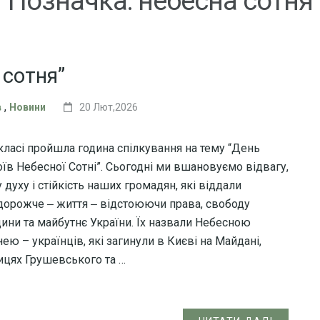
Позначка:
небесна сотня
 сотня”
,
в
Новини
20 Лют,2026
 класі пройшла година спілкування на тему “День
оїв Небесної Сотні”. Сьогодні ми вшановуємо відвагу,
 духу і стійкість наших громадян, які віддали
дорожче ‒ життя ‒ відстоюючи права, свободу
ини та майбутнє України. Їх назвали Небесною
ею – українців, які загинули в Києві на Майдані,
ицях Грушевського та …