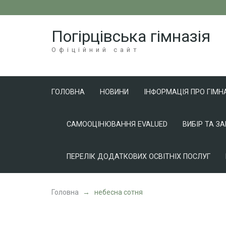
Перейти
до
Погірцівська гімназія
вмісту
(натисніть
Офіційний сайт
Enter)
ГОЛОВНА
НОВИНИ
ІНФОРМАЦІЯ ПРО ГІМН
САМООЦІНЮВАННЯ EVALUED
ВИБІР ТА З
ПЕРЕЛІК ДОДАТКОВИХ ОСВІТНІХ ПОСЛУГ
Головна
→
небесна сотня