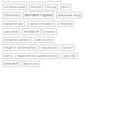
безпека
бесіда
булінг
англійська мова
виховна година
виховний захід
бібліотека
відкритий урок
голодомор
година спілкування
екскурсія
день миру
конкурс
методичне навчання
небесна сотня
педагог організатор
проєкт
перший урок
свято
тиждень безпеки дорожнього руху
уроки ЯДС
флешмоб
фізкультура