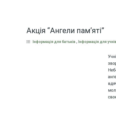
Акція “Ангели пам’яті”
,
Інформація для батьків
Інформація для учні
Учн
зво
Неб
анг
вдя
мол
своє