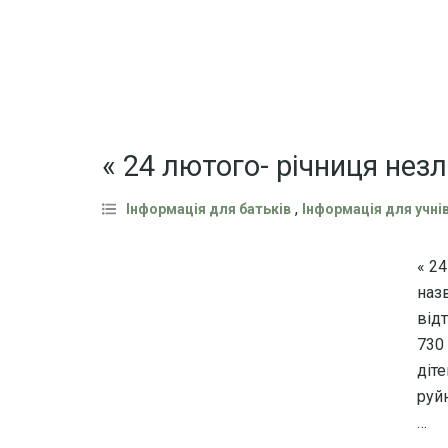
« 24 лютого- річниця нез
,
Інформація для батьків
Інформація для учні
« 2
назв
від
730
діте
руй
…