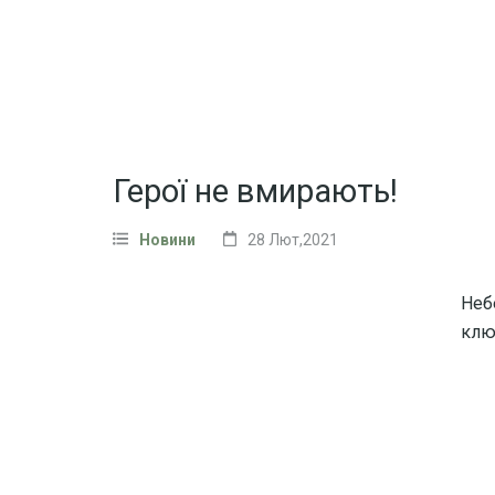
Герої не вмирають!
Новини
28 Лют,2021
Неб
клю