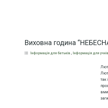
Виховна година “НЕБЕСН
,
Інформація для батьків
Інформація для учні
Люти
Лют
так 
про
вми
заги