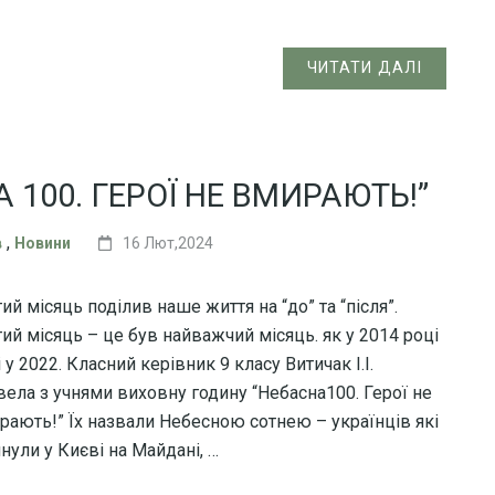
ЧИТАТИ ДАЛІ
А 100. ГЕРОЇ НЕ ВМИРАЮТЬ!”
,
в
Новини
16 Лют,2024
й місяць поділив наше життя на “до” та “після”.
ий місяць – це був найважчий місяць. як у 2014 році
і у 2022. Класний керівник 9 класу Витичак І.І.
вела з учнями виховну годину “Небасна100. Герої не
рають!” Їх назвали Небесною сотнею – українців які
нули у Києві на Майдані, …