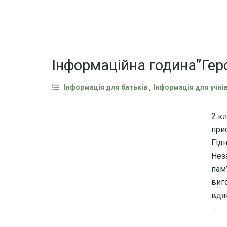
Інформаційна година”Геро
,
Інформація для батьків
Інформація для учні
2 кл
при
Гідн
Нез
пам
виго
вдя
…