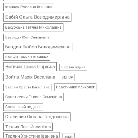
Іванчак Руслана Іванівна
Бабій Ольга Володимирівна
Бахурська Тетяна Миколаївна
Ваврущак Юлія Степанівна
Вандич Любов Володимирівна
Васьків Ганна Юліанівна
Витичак Ірина Ігорівна
Виховна година
Войтів Марія Василівна
ЗДНВР
Практичний психолог
Зварич Ореста Василівна
Салаткевич Галина Семенівна
Соціальний педагог
Стасишин Оксана Теодозіївна
Терлич Леся Йосипівна
Терлич Христина Іванівна
акція