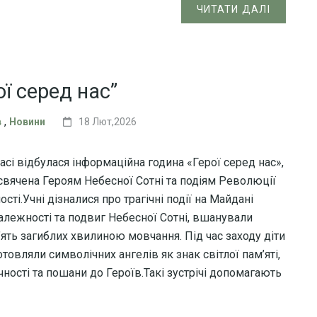
ЧИТАТИ ДАЛІ
ї серед нас”
,
в
Новини
18 Лют,2026
асі відбулася інформаційна година «Герої серед нас»,
свячена Героям Небесної Сотні та подіям Революції
ості.Учні дізналися про трагічні події на Майдані
алежності та подвиг Небесної Сотні, вшанували
’ять загиблих хвилиною мовчання. Під час заходу діти
товляли символічних ангелів як знак світлої пам’яті,
чності та пошани до Героїв.Такі зустрічі допомагають