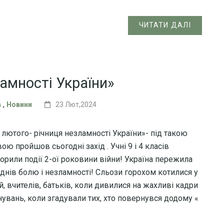
ЧИТАТИ ДАЛІ
ламності України»
,
в
Новини
23 Лют,2024
4 лютого- річниця незламності України»- під такою
ою пройшов сьогодні захід . Учні 9 і 4 класів
торили події 2-ої роковини війни! Україна пережила
 днів болю і незламності! Сльози горохом котилися у
й, вчителів, батьків, коли дивилися на жахливі кадри
нувань, коли згадували тих, хто повернувся додому «