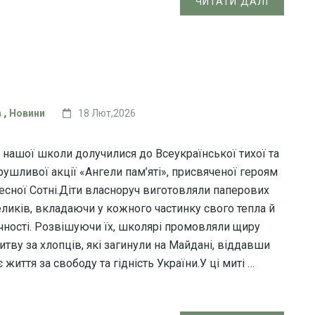
ЧИТАТИ ДАЛІ
,
в
Новини
18 Лют,2026
і нашої школи долучилися до Всеукраїнської тихої та
рушливої акції «Ангели пам’яті», присвяченої героям
есної Сотні.Діти власноруч виготовляли паперових
еликів, вкладаючи у кожного частинку свого тепла й
чності. Розвішуючи їх, школярі промовляли щиру
итву за хлопців, які загинули на Майдані, віддавши
 життя за свободу та гідність України.У ці миті …