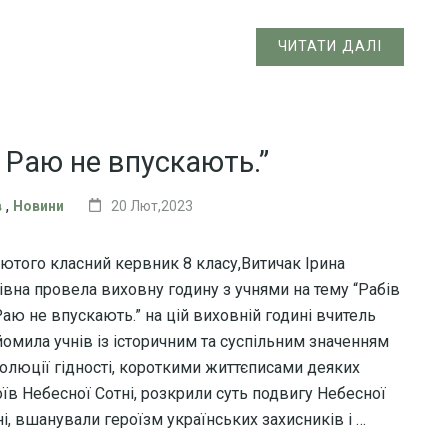
ЧИТАТИ ДАЛІ
 Раю не впускають.”
,
в
Новини
20 Лют,2023
лютого класний кервник 8 класу,Витичак Ірина
рівна провела виховну годину з учнями на тему “Рабів
Раю не впускають.” на цій виховній годині вчитель
йомила учнів із історичним та суспільним значенням
олюції гідності, короткими життєписами деяких
оїв Небесної Сотні, розкрили суть подвигу Небесної
ні, вшанували героїзм українських захисників і …