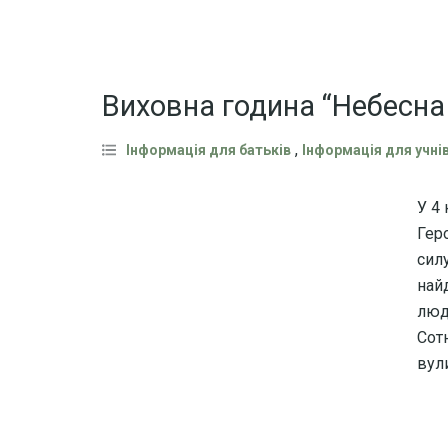
Виховна година “Небесна
,
Інформація для батьків
Інформація для учні
У 4
Гер
силу
най
люд
Сотн
вул