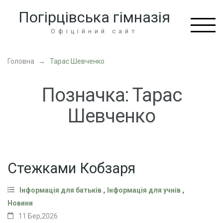
Перейти
Погірцівська гімназія
до
вмісту
Офіційний сайт
(натисніть
Enter)
Головна
→
Тарас Шевченко
Позначка:
Тарас
Шевченко
Стежками Кобзаря
,
,
Інформація для батьків
Інформація для учнів
Новини
11 Бер,2026