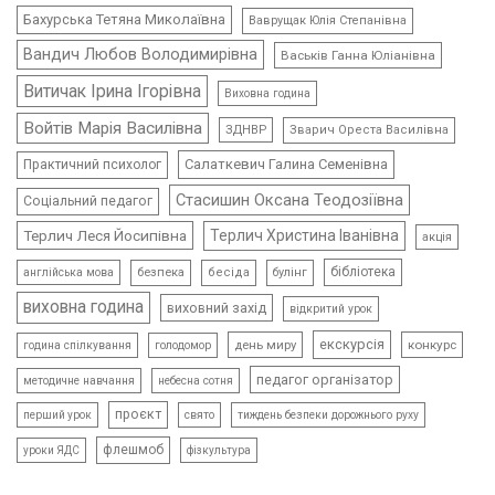
Бахурська Тетяна Миколаївна
Ваврущак Юлія Степанівна
Вандич Любов Володимирівна
Васьків Ганна Юліанівна
Витичак Ірина Ігорівна
Виховна година
Войтів Марія Василівна
ЗДНВР
Зварич Ореста Василівна
Салаткевич Галина Семенівна
Практичний психолог
Стасишин Оксана Теодозіївна
Соціальний педагог
Терлич Леся Йосипівна
Терлич Христина Іванівна
акція
бібліотека
безпека
бесіда
булінг
англійська мова
виховна година
виховний захід
відкритий урок
екскурсія
день миру
конкурс
голодомор
година спілкування
педагог організатор
методичне навчання
небесна сотня
проєкт
свято
тиждень безпеки дорожнього руху
перший урок
флешмоб
уроки ЯДС
фізкультура