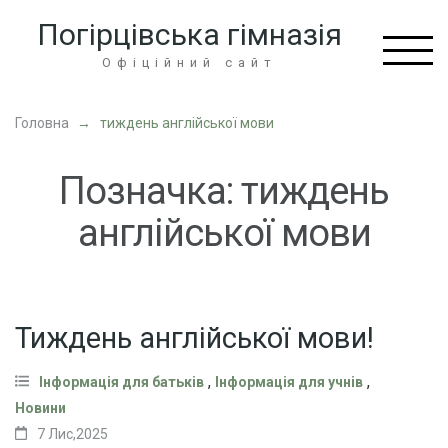
Перейти
Погірцівська гімназія
до
вмісту
Офіційний сайт
(натисніть
Enter)
Головна
→
тиждень англійської мови
Позначка:
тиждень
англійської мови
Тиждень англійської мови!
,
,
Інформація для батьків
Інформація для учнів
Новини
7 Лис,2025