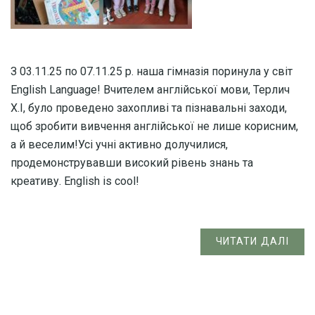
З 03.11.25 по 07.11.25 р. наша гімназія поринула у світ
English Language! Вчителем англійської мови, Терлич
Х.І, було проведено захопливі та пізнавальні заходи,
щоб зробити вивчення англійської не лише корисним,
а й веселим!Усі учні активно долучилися,
продемонструвавши високий рівень знань та
креативу. English is cool!
ЧИТАТИ ДАЛІ