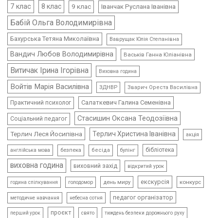
7 клас
8 клас
9 клас
Іванчак Руслана Іванівна
Бабій Ольга Володимирівна
Бахурська Тетяна Миколаївна
Ваврущак Юлія Степанівна
Вандич Любов Володимирівна
Васьків Ганна Юліанівна
Витичак Ірина Ігорівна
Виховна година
Войтів Марія Василівна
ЗДНВР
Зварич Ореста Василівна
Салаткевич Галина Семенівна
Практичний психолог
Стасишин Оксана Теодозіївна
Соціальний педагог
Терлич Леся Йосипівна
Терлич Христина Іванівна
акція
бібліотека
безпека
бесіда
булінг
англійська мова
виховна година
виховний захід
відкритий урок
екскурсія
день миру
конкурс
голодомор
година спілкування
педагог організатор
методичне навчання
небесна сотня
проєкт
свято
тиждень безпеки дорожнього руху
перший урок