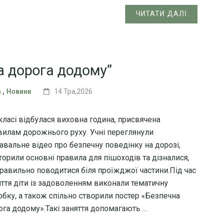
ЧИТАТИ ДАЛІ
а дорога додому”
,
в
Новини
14 Тра,2026
 класі відбулася виховна година, присвячена
вилам дорожнього руху. Учні переглянули
навальне відео про безпечну поведінку на дорозі,
торили основні правила для пішоходів та дізналися,
правильно поводитися біля проїжджої частини.Під час
яття діти із задоволенням виконали тематичну
обку, а також спільно створили постер «Безпечна
ога додому».Такі заняття допомагають …