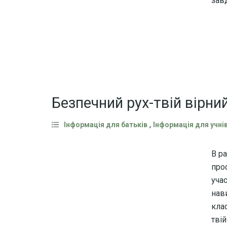
зав
Безпечний рух-твій вірний
,
Інформація для батьків
Інформація для учні
В р
про
уча
нав
кла
твій