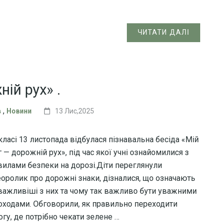
ЧИТАТИ ДАЛІ
ій рух» .
,
в
Новини
13 Лис,2025
класі 13 листопада відбулася пізнавальна бесіда «Мій
 — дорожній рух», під час якої учні ознайомилися з
вилами безпеки на дорозі.Діти переглянули
еоролик про дорожні знаки, дізналися, що означають
важливіші з них та чому так важливо бути уважними
оходами. Обговорили, як правильно переходити
огу, де потрібно чекати зелене …