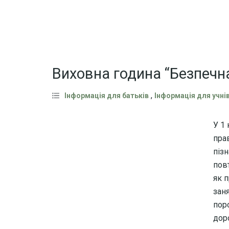
Виховна година “Безпечн
,
Інформація для батьків
Інформація для учні
У 1
пра
піз
пов
як 
зан
пор
дор