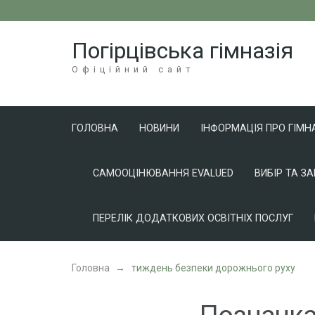
Перейти
до
Погірцівська гімназія
вмісту
(натисніть
Офіційний сайт
Enter)
ГОЛОВНА
НОВИНИ
ІНФОРМАЦІЯ ПРО ГІМН
САМООЦІНЮВАННЯ EVALUED
ВИБІР ТА З
ПЕРЕЛІК ДОДАТКОВИХ ОСВІТНІХ ПОСЛУГ
Головна
→
тиждень безпеки дорожнього руху