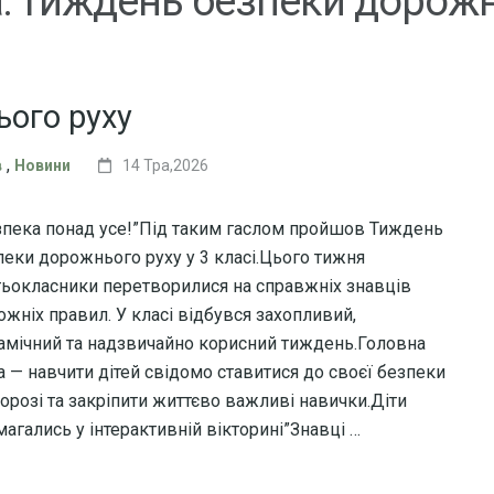
:
тиждень безпеки дорожн
ого руху
,
в
Новини
14 Тра,2026
зпека понад усе!”Під таким гаслом пройшов Тиждень
пеки дорожнього руху у 3 класі.Цього тижня
тьокласники перетворилися на справжніх знавців
ожніх правил. У класі відбувся захопливий,
амічний та надзвичайно корисний тиждень.Головна
а — навчити дітей свідомо ставитися до своєї безпеки
дорозі та закріпити життєво важливі навички.Діти
магались у інтерактивній вікторині”Знавці …