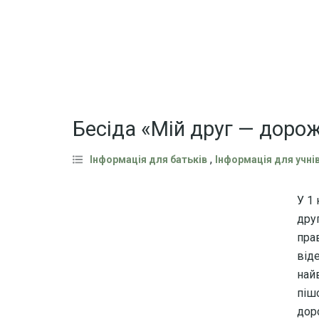
Бесіда «Мій друг — дорожн
,
Інформація для батьків
Інформація для учні
У 1 
друг
пра
від
най
піш
дор