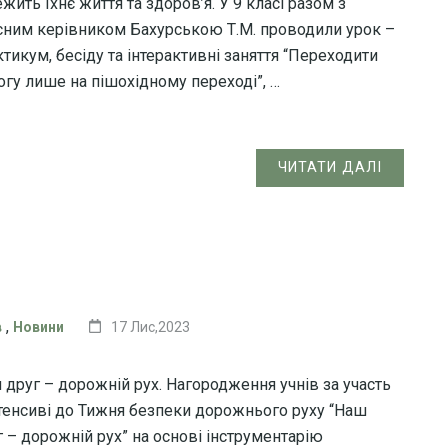
жить їхнє життя та здоров’я. У 9 класі разом з
сним керівником Бахурською Т.М. проводили урок –
тикум, бесіду та інтерактивні заняття “Переходити
огу лише на пішохідному переході”, …
ЧИТАТИ ДАЛІ
,
в
Новини
17 Лис,2023
 друг – дорожній рух. Нагородження учнів за участь
нтенсиві до Тижня безпеки дорожнього руху “Наш
г – дорожній рух” на основі інструментарію