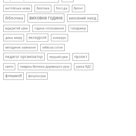
безпека
бесіда
булінг
англійська мова
виховна година
виховний захід
бібліотека
відкритий урок
голодомор
година спілкування
екскурсія
день миру
конкурс
методичне навчання
небесна сотня
педагог організатор
проєкт
перший урок
свято
тиждень безпеки дорожнього руху
уроки ЯДС
флешмоб
фізкультура