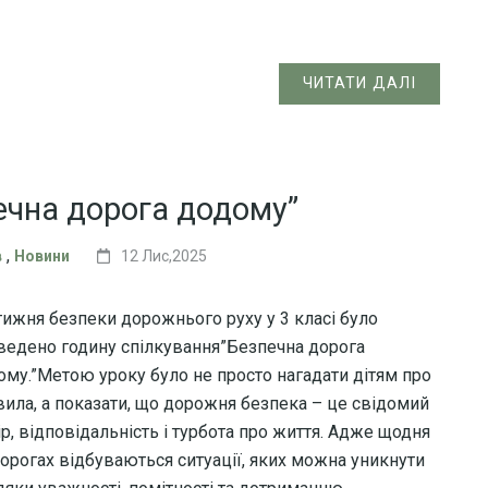
ЧИТАТИ ДАЛІ
ечна дорога додому”
,
в
Новини
12 Лис,2025
тижня безпеки дорожнього руху у 3 класі було
ведено годину спілкування”Безпечна дорога
ому.”Метою уроку було не просто нагадати дітям про
вила, а показати, що дорожня безпека – це свідомий
р, відповідальність і турбота про життя. Адже щодня
дорогах відбуваються ситуації, яких можна уникнути