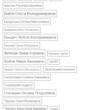
Іванчак Руслана Іванівна
Бабій Ольга Володимирівна
Бахурська Тетяна Миколаївна
Ваврущак Юлія Степанівна
Вандич Любов Володимирівна
Васьків Ганна Юліанівна
Витичак Ірина Ігорівна
Виховна година
Войтів Марія Василівна
ЗДНВР
Практичний психолог
Зварич Ореста Василівна
Салаткевич Галина Семенівна
Соціальний педагог
Стасишин Оксана Теодозіївна
Терлич Леся Йосипівна
Терлич Христина Іванівна
акція