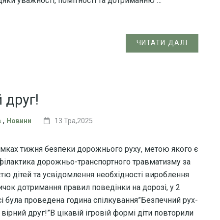
дяки уважності, помітності та дотриманню …
ЧИТАТИ ДАЛІ
 друг!
,
в
Новини
13 Тра,2025
амках тижня безпеки дорожнього руху, метою якого є
філактика дорожньо-транспортного травматизму за
стю дітей та усвідомлення необхідності вироблення
ичок дотримання правил поведінки на дорозі, у 2
сі була проведена година спілкування”Безпечний рух-
 вірний друг!”В цікавій ігровій формі діти повторили