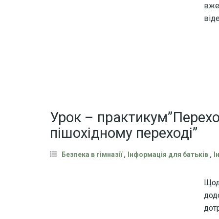
вже
від
Урок – практикум”Перехо
пішохідному переході”
,
,
Безпека в гімназії
Інформація для батьків
І
Щод
дод
дот