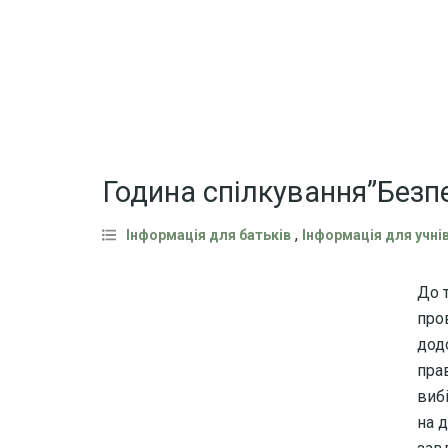
Година спілкування”Безп
,
Інформація для батьків
Інформація для учні
До 
про
дод
пра
вибі
на 