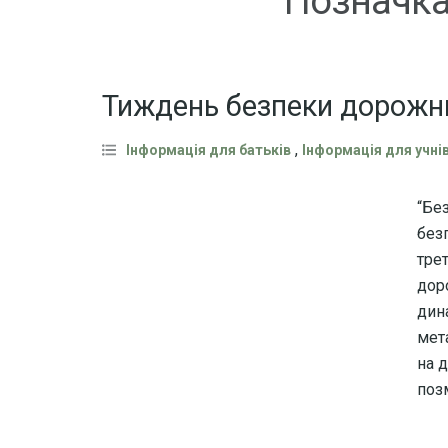
Позначка
Тиждень безпеки дорожнь
,
Інформація для батьків
Інформація для учні
“Бе
без
тре
дор
дин
мет
на 
поз