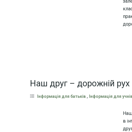
зале
кла
прак
дор
Наш друг – дорожній рух
,
Інформація для батьків
Інформація для учні
Наш
в і
дру