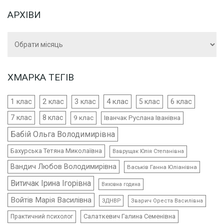
АРХІВИ
Архіви
ХМАРКА ТЕГІВ
4 клас
1 клас
2 клас
3 клас
5 клас
6 клас
7 клас
8 клас
9 клас
Іванчак Руслана Іванівна
Бабій Ольга Володимирівна
Бахурська Тетяна Миколаївна
Ваврущак Юлія Степанівна
Вандич Любов Володимирівна
Васьків Ганна Юліанівна
Витичак Ірина Ігорівна
Виховна година
Войтів Марія Василівна
ЗДНВР
Зварич Ореста Василівна
Салаткевич Галина Семенівна
Практичний психолог