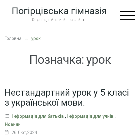
Перейти
Погірцівська гімназія
до
вмісту
Офіційний сайт
(натисніть
Enter)
Головна
→
урок
Позначка:
урок
Нестандартний урок у 5 класі
з української мови.
,
,
Інформація для батьків
Інформація для учнів
Новини
26 Лют,2024