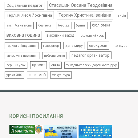
Стасишин Оксана Теодозіївна
Соціальний педагог
Терлич Леся Йосипівна
Терлич Христина Іванівна
акція
бібліотека
безпека
бесіда
булінг
англійська мова
виховна година
виховний захід
відкритий урок
екскурсія
день миру
конкурс
голодомор
година спілкування
педагог організатор
методичне навчання
небесна сотня
проєкт
свято
тиждень безпеки дорожнього руху
перший урок
флешмоб
уроки ЯДС
фізкультура
КОРИСНІ ПОСИЛАННЯ