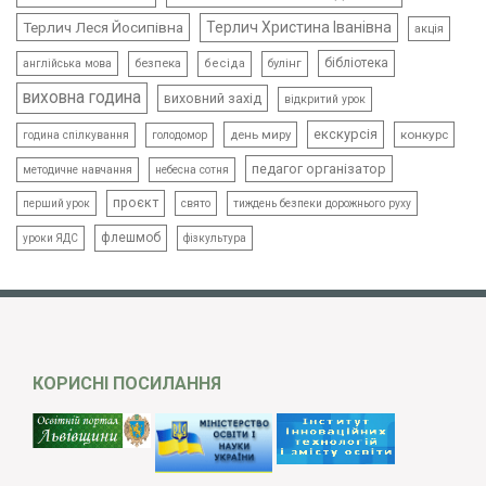
Терлич Леся Йосипівна
Терлич Христина Іванівна
акція
бібліотека
безпека
бесіда
булінг
англійська мова
виховна година
виховний захід
відкритий урок
екскурсія
день миру
конкурс
голодомор
година спілкування
педагог організатор
методичне навчання
небесна сотня
проєкт
свято
тиждень безпеки дорожнього руху
перший урок
флешмоб
уроки ЯДС
фізкультура
КОРИСНІ ПОСИЛАННЯ