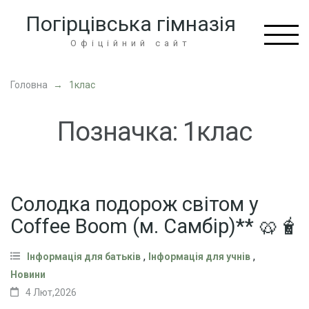
Перейти
Погірцівська гімназія
до
вмісту
Офіційний сайт
(натисніть
Enter)
Головна
→
1клас
Позначка:
1клас
Солодка подорож світом у
Coffee Boom (м. Самбір)** 🥨🧋
,
,
Інформація для батьків
Інформація для учнів
Новини
4 Лют,2026