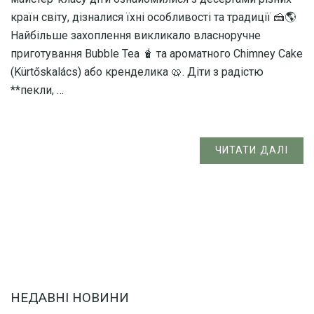
країн світу, дізналися їхні особливості та традиції 🍰🌎
Найбільше захоплення викликало власноручне
приготування Bubble Tea 🧋 та ароматного Chimney Cake
(Kürtőskalács) або кренделика 🥨. Діти з радістю
**пекли, …
ЧИТАТИ ДАЛІ
НЕДАВНІ НОВИНИ