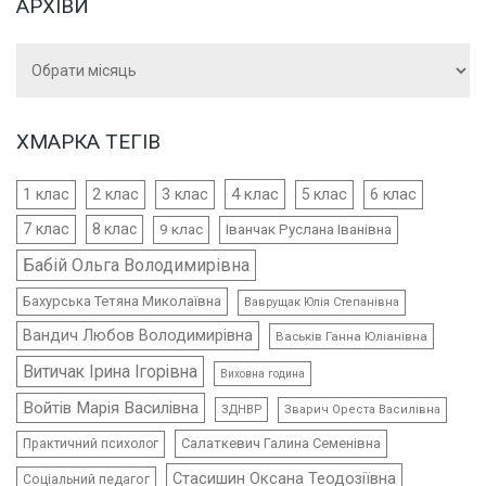
АРХІВИ
Архіви
ХМАРКА ТЕГІВ
4 клас
1 клас
2 клас
3 клас
5 клас
6 клас
7 клас
8 клас
9 клас
Іванчак Руслана Іванівна
Бабій Ольга Володимирівна
Бахурська Тетяна Миколаївна
Ваврущак Юлія Степанівна
Вандич Любов Володимирівна
Васьків Ганна Юліанівна
Витичак Ірина Ігорівна
Виховна година
Войтів Марія Василівна
ЗДНВР
Зварич Ореста Василівна
Салаткевич Галина Семенівна
Практичний психолог
Стасишин Оксана Теодозіївна
Соціальний педагог