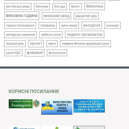
бібліотека
безпека
бесіда
булінг
англійська мова
виховна година
виховний захід
відкритий урок
екскурсія
день миру
конкурс
голодомор
година спілкування
педагог організатор
методичне навчання
небесна сотня
проєкт
свято
тиждень безпеки дорожнього руху
перший урок
флешмоб
уроки ЯДС
фізкультура
КОРИСНІ ПОСИЛАННЯ