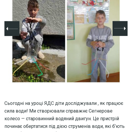
Сьогодні на уроці ЯДС діти досліджували , як працює
сила води! Ми створювали справжнє Сегнерове
колесо — старовинний водяний двигун. Це пристрій
починає обертатися під дією струменів води, які б’ють