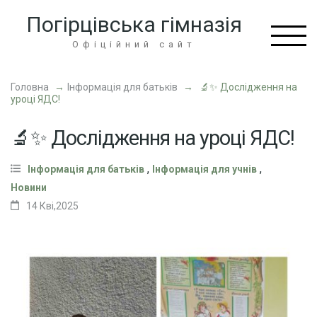
Перейти
Погірцівська гімназія
до
вмісту
Офіційний сайт
(натисніть
Enter)
Головна
→
Інформація для батьків
→
🔬✨ Дослідження на
уроці ЯДС!
🔬✨ Дослідження на уроці ЯДС!
,
,
Інформація для батьків
Інформація для учнів
Новини
14 Кві,2025