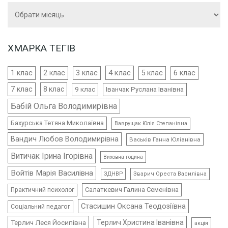
Архіви
ХМАРКА ТЕГІВ
4 клас
1 клас
2 клас
3 клас
5 клас
6 клас
7 клас
8 клас
9 клас
Іванчак Руслана Іванівна
Бабій Ольга Володимирівна
Бахурська Тетяна Миколаївна
Ваврущак Юлія Степанівна
Вандич Любов Володимирівна
Васьків Ганна Юліанівна
Витичак Ірина Ігорівна
Виховна година
Войтів Марія Василівна
ЗДНВР
Зварич Ореста Василівна
Салаткевич Галина Семенівна
Практичний психолог
Стасишин Оксана Теодозіївна
Соціальний педагог
Терлич Леся Йосипівна
Терлич Христина Іванівна
акція