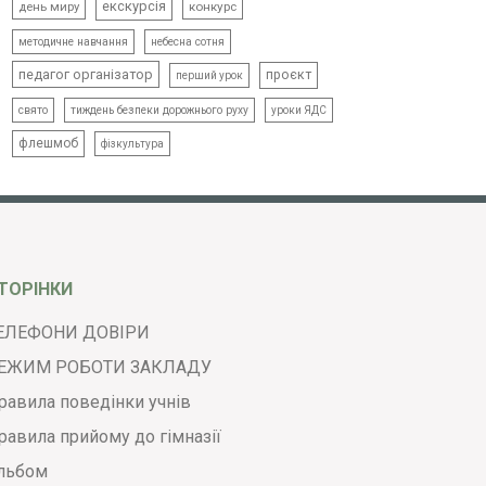
екскурсія
день миру
конкурс
методичне навчання
небесна сотня
педагог організатор
проєкт
перший урок
свято
тиждень безпеки дорожнього руху
уроки ЯДС
флешмоб
фізкультура
ТОРІНКИ
ЕЛЕФОНИ ДОВІРИ
ЕЖИМ РОБОТИ ЗАКЛАДУ
равила поведінки учнів
равила прийому до гімназії
льбом