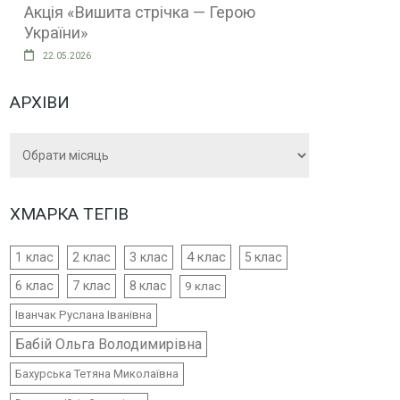
Акція «Вишита стрічка — Герою
України»
22.05.2026
АРХІВИ
Архіви
ХМАРКА ТЕГІВ
4 клас
1 клас
2 клас
3 клас
5 клас
6 клас
7 клас
8 клас
9 клас
Іванчак Руслана Іванівна
Бабій Ольга Володимирівна
Бахурська Тетяна Миколаївна