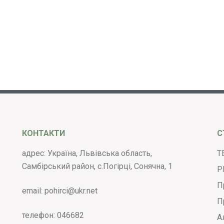
КОНТАКТИ
С
адрес: Україна, Львівська область,
Т
Самбірський район, с.Погірці, Сонячна, 1
Р
П
email:
pohirci@ukr.net
П
телефон:
046682
А