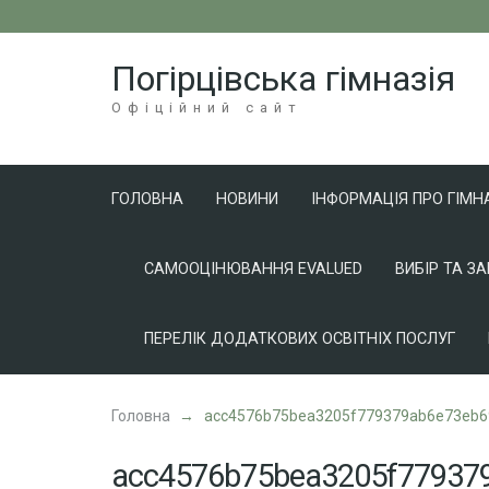
Перейти
до
Погірцівська гімназія
вмісту
(натисніть
Офіційний сайт
Enter)
ГОЛОВНА
НОВИНИ
ІНФОРМАЦІЯ ПРО ГІМН
САМООЦІНЮВАННЯ EVALUED
ВИБІР ТА З
ПЕРЕЛІК ДОДАТКОВИХ ОСВІТНІХ ПОСЛУГ
Головна
→
acc4576b75bea3205f779379ab6e73eb6
acc4576b75bea3205f77937