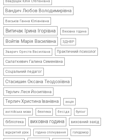
Ваврущак Юлія Степанівна
Вандич Любов Володимирівна
Васьків Ганна Юліанівна
Витичак Ірина Ігорівна
Виховна година
Войтів Марія Василівна
ЗДНВР
Практичний психолог
Зварич Ореста Василівна
Салаткевич Галина Семенівна
Соціальний педагог
Стасишин Оксана Теодозіївна
Терлич Леся Йосипівна
Терлич Христина Іванівна
акція
безпека
бесіда
булінг
англійська мова
виховна година
виховний захід
бібліотека
відкритий урок
голодомор
година спілкування