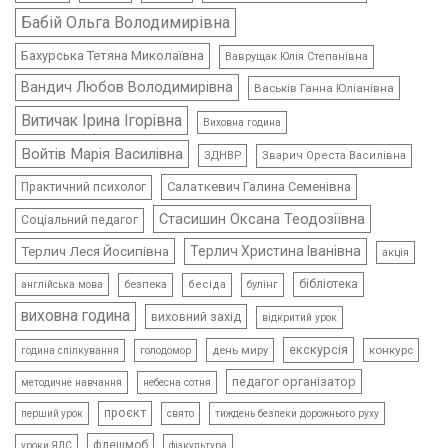
Бабій Ольга Володимирівна
Бахурська Тетяна Миколаївна
Ваврущак Юлія Степанівна
Вандич Любов Володимирівна
Васьків Ганна Юліанівна
Витичак Ірина Ігорівна
Виховна година
Войтів Марія Василівна
ЗДНВР
Зварич Ореста Василівна
Салаткевич Галина Семенівна
Практичний психолог
Стасишин Оксана Теодозіївна
Соціальний педагог
Терлич Леся Йосипівна
Терлич Христина Іванівна
акція
бібліотека
безпека
бесіда
булінг
англійська мова
виховна година
виховний захід
відкритий урок
екскурсія
день миру
конкурс
голодомор
година спілкування
педагог організатор
методичне навчання
небесна сотня
проєкт
свято
тиждень безпеки дорожнього руху
перший урок
флешмоб
уроки ЯДС
фізкультура