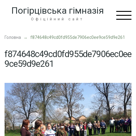
Перейти
Погірцівська гімназія
до
вмісту
Офіційний сайт
(натисніть
Enter)
Головна
→
f874648c49cd0fd955de7906ec0ee9ce59d9e261
f874648c49cd0fd955de7906ec0ee
9ce59d9e261